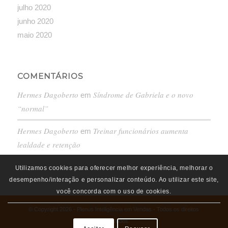
julho 2020
junho 2020
maio 2020
COMENTÁRIOS
Hermes Dagoberto
Síndrome de Gabriela e o novo
em
“normal”
Hermes Dagoberto
Treinar funcionários aumenta
em
lealdade e retenção
Utilizamos cookies para oferecer melhor experiência, melhorar o
desempenho/interação e personalizar conteúdo. Ao utilizar este site,
você concorda com o uso de cookies.
© Copyright 2026 - Plenus Inteligência em Vendas - Todos os direitos
Reservados.