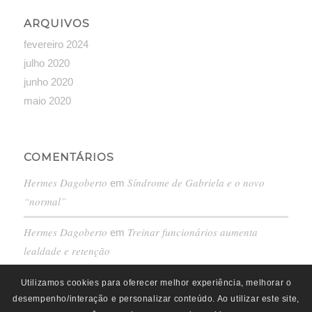
ARQUIVOS
fevereiro 2024
julho 2020
junho 2020
maio 2020
COMENTÁRIOS
Hermes Dagoberto
Síndrome de Gabriela e o novo
em
“normal”
Hermes Dagoberto
Treinar funcionários aumenta
em
lealdade e retenção
Utilizamos cookies para oferecer melhor experiência, melhorar o
desempenho/interação e personalizar conteúdo. Ao utilizar este site,